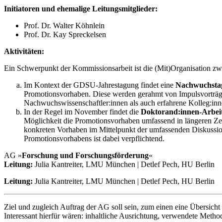
Initiatoren und ehemalige Leitungsmitglieder:
Prof. Dr. Walter Köhnlein
Prof. Dr. Kay Spreckelsen
Aktivitäten:
Ein Schwerpunkt der Kommissionsarbeit ist die (Mit)Organisation z
Im Kontext der GDSU-Jahrestagung findet eine
Nachwuchsta
Promotionsvorhaben. Diese werden gerahmt von Impulsvorträgen
Nachwuchswissenschaftler:innen als auch erfahrene Kolleg:in
In der Regel im November findet die
Doktorand:innen-Arbe
Möglichkeit die Promotionsvorhaben umfassend in längeren Zeit
konkreten Vorhaben im Mittelpunkt der umfassenden Diskussion
Promotionsvorhabens ist dabei verpflichtend.
AG »
Forschung und Forschungsförderung
«
Leitung:
Julia Kantreiter, LMU München | Detlef Pech, HU Berlin
Leitung:
Julia Kantreiter, LMU München | Detlef Pech, HU Berlin
Ziel und zugleich Auftrag der AG soll sein, zum einen eine Übersicht d
Interessant hierfür wären: inhaltliche Ausrichtung, verwendete Meth