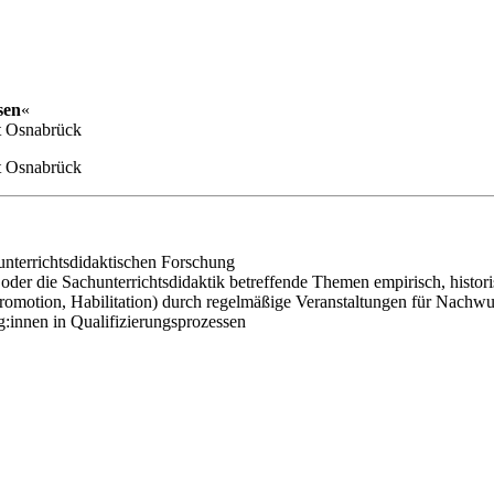
sen
«
ät Osnabrück
ät Osnabrück
unterrichtsdidaktischen Forschung
 oder die Sachunterrichtsdidaktik betreffende Themen empirisch, histor
Promotion, Habilitation) durch regelmäßige Veranstaltungen für Nachwu
:innen in Qualifizierungsprozessen