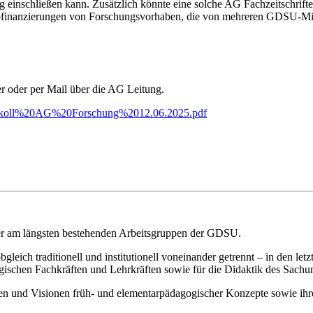
inschließen kann. Zusätzlich könnte eine solche AG Fachzeitschriften i
inanzierungen von Forschungsvorhaben, die von mehreren GDSU-Mitg
er oder per Mail über die AG Leitung.
/Protokoll%20AG%20Forschung%2012.06.2025.pdf
er am längsten bestehenden Arbeitsgruppen der GDSU.
gleich traditionell und institutionell voneinander getrennt – in den le
gischen Fachkräften und Lehrkräften sowie für die Didaktik des Sachunte
nen und Visionen früh- und elementarpädagogischer Konzepte sowie ihr