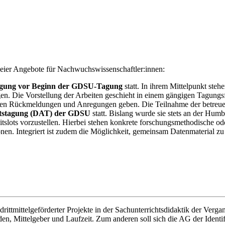
weier Angebote für Nachwuchswissenschaftler:innen:
gung vor Beginn der GDSU-Tagung
statt. In ihrem Mittelpunkt st
. Die Vorstellung der Arbeiten geschieht in einem gängigen Tagungsfo
nen Rückmeldungen und Anregungen geben. Die Teilnahme der betreuen
itstagung (DAT) der GDSU
statt. Bislang wurde sie stets an der Humb
slots vorzustellen. Hierbei stehen konkrete forschungsmethodische od
en. Integriert ist zudem die Möglichkeit, gemeinsam Datenmaterial zu
rittmittelgeförderter Projekte in der Sachunterrichtsdidaktik der Vergang
oden, Mittelgeber und Laufzeit. Zum anderen soll sich die AG der Iden