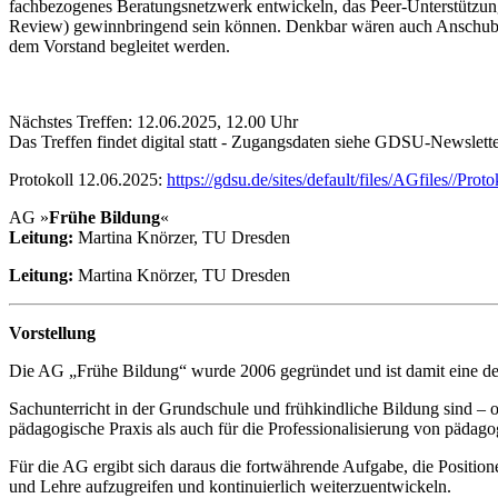
fachbezogenes Beratungsnetzwerk entwickeln, das Peer-Unterstützung e
Review) gewinnbringend sein können. Denkbar wären auch Anschubf
dem Vorstand begleitet werden.
Nächstes Treffen: 12.06.2025, 12.00 Uhr
Das Treffen findet digital statt - Zugangsdaten siehe GDSU-Newslett
Protokoll 12.06.2025:
https://gdsu.de/sites/default/files/AGfiles/
AG »
Frühe Bildung
«
Leitung:
Martina Knörzer, TU Dresden
Leitung:
Martina Knörzer, TU Dresden
Vorstellung
Die AG „Frühe Bildung“ wurde 2006 gegründet und ist damit eine d
Sachunterricht in der Grundschule und frühkindliche Bildung sind – ob
pädagogische Praxis als auch für die Professionalisierung von pädago
Für die AG ergibt sich daraus die fortwährende Aufgabe, die Positio
und Lehre aufzugreifen und kontinuierlich weiterzuentwickeln.