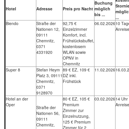
Buchung
Storni
Hotel
Adresse
Preis pro Nacht
möglich
möglic
bis ...
...
Biendo
Straße der
92,75 €
06.02.2026
10 Tag
Nationen 12,
Einzelzimmer
Anreis
09111
Komfort, incl.
Chemnitz,
Frühstücksbuffet,
0371
kostenlosem
4331920
WLAN sowie
OPNV in
Chemnitz
Super 8
Stefan Heym
89 € EZ, 109 €
11.02.2026
16.03.
Platz 3, 09111
DZ inkl.
Chemnitz,
Frühstück
0371
9128970
Hotel an der
80 € EZ, 105 €
03.02.2026
14 Uhr
Oper
Premium
Anreis
Straße der
Zimmer zur
Nationen 56,
Einzelnutzung,
09111
125 € Premium
Chemnitz,
Zimmer für 2