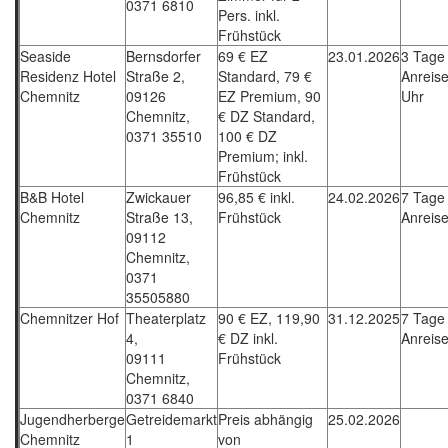
0371 6810
Pers. inkl.
Frühstück
Seaside
Bernsdorfer
69 € EZ
23.01.2026
3 Tage
Residenz Hotel
Straße 2,
Standard, 79 €
Anreise
Chemnitz
09126
EZ Premium, 90
Uhr
Chemnitz,
€ DZ Standard,
0371 35510
100 € DZ
Premium; inkl.
Frühstück
B&B Hotel
Zwickauer
96,85 € inkl.
24.02.2026
7 Tage
Chemnitz
Straße 13,
Frühstück
Anreis
09112
Chemnitz,
0371
35505880
Chemnitzer Hof
Theaterplatz
90 € EZ, 119,90
31.12.2025
7 Tage
4,
€ DZ inkl.
Anreis
09111
Frühstück
Chemnitz,
0371 6840
Jugendherberge
Getreidemarkt
Preis abhängig
25.02.2026
Chemnitz
1
von